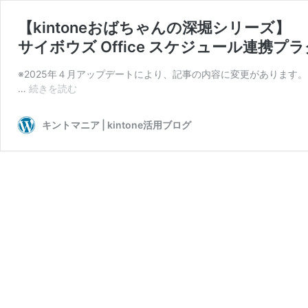
【kintoneおばちゃんの深堀シリーズ】
サイボウズ Office スケジュール連携プ
※2025年４月アップデートにより、記事の内容に変更があります。 こんに
【kintone
…
続きを読む
お
ば
キントマニア | kintone活用ブログ
ち
ゃ
ん
の
深
堀
シ
リ
ー
ズ】
サ
イ
ボ