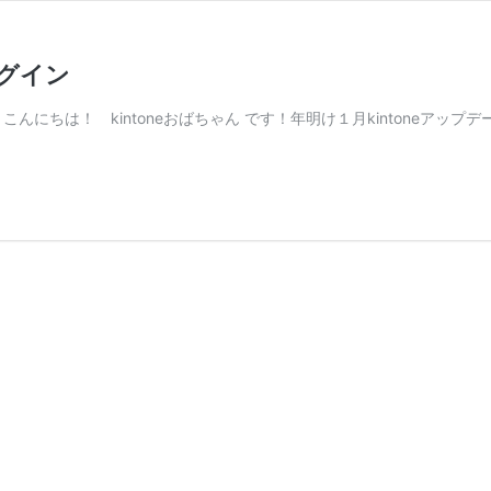
ラグイン
ちは！ kintoneおばちゃん です！年明け１月kintoneアップデート