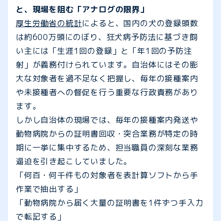
と、現場を阻む「アナログの限界」
厚生労働省の統計
によると、国内の犬の登録頭数
は約600万頭にのぼり、狂犬病予防法に基づき飼
い主には「生涯1回の登録」と「年1回の予防注
射」が義務付けられています。自治体にはその膨
大な対象者を過不足なく把握し、毎年の接種案内
や未接種者への督促を行う重要な行政責務があり
ます。
しかし自治体の現場では、毎年の接種案内発送や
動物病院からの証明書回収・突合業務が特定の時
期に一挙に集中するため、担当職員の深刻な業務
逼迫を引き起こしていました。
「何百・何千件もの対象者を表計算ソフトから手
作業で抽出する」
「動物病院から届く大量の証明書を1件ずつ手入力
で転記する」