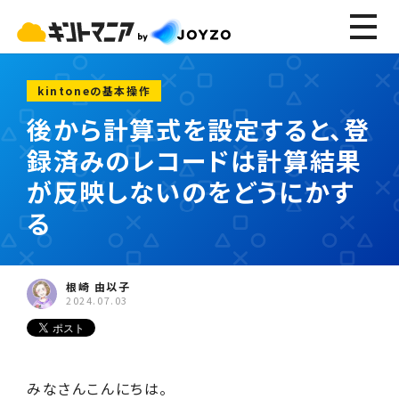
kintoneの基本操作
後から計算式を設定すると、登
録済みのレコードは計算結果
が反映しないのをどうにかす
る
根崎 由以子
2024.07.03
みなさんこんにちは。