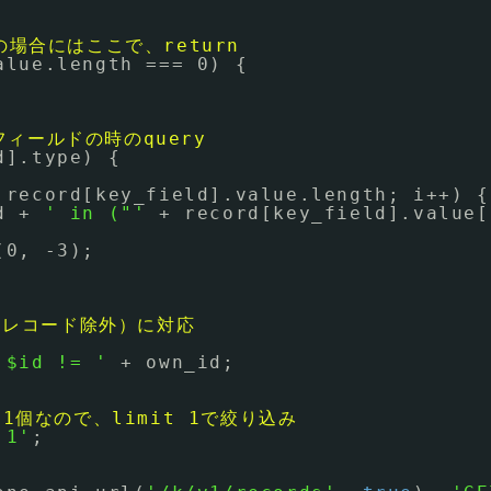
場合にはここで、return
alue.length === 0) {
択フィールドの時のquery
d].type) {
 record[key_field].value.length; i++) {
d + 
' in ("'
+ record[key_field].value[
(0, -3);
（自レコード除外）に対応
 $id != '
+ own_id;
1個なので、limit 1で絞り込み
 1'
;