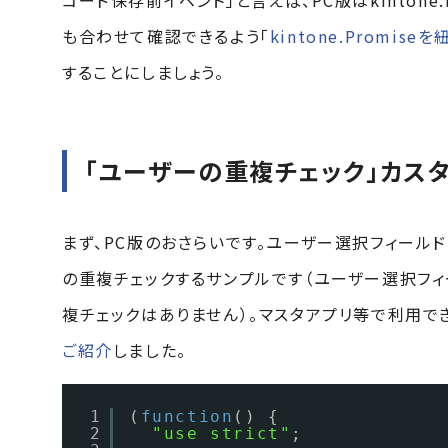
コード保存前イベント」と言えば、PC版はkintone
も合わせて確認できるよう「
kintone.Promise
することにしましょう。
「ユーザーの重複チェック」カスタ
まず、PC版のおさらいです。ユーザー選択フィール
の重複チェックするサンプルです（ユーザー選択フ
複チェックはありません）。マスタアプリ等で利用できる
ご紹介
しました。
1
(
function
() {
2
"use strict"
;