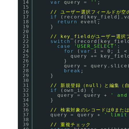
14
var
query = 
''
;
15
16
// ユーザー選択フィールドが空の
17
if
(record[key_field].v
18
return
event;
19
}
20
21
// key_fieldがユーザー選
22
switch
(record[key_fiel
23
case
'USER_SELECT'
:
24
for
(
var
i = 0; i <
25
query += key_fiel
26
}
27
query = query.slice
28
break
;
29
}
30
31
// 新規登録（null）と編集
32
if
(own_id) {
33
query = query + 
' and
34
}
35
36
// 検索対象のレコードは0または
37
query = query + 
' limit
38
39
// 重複チェック