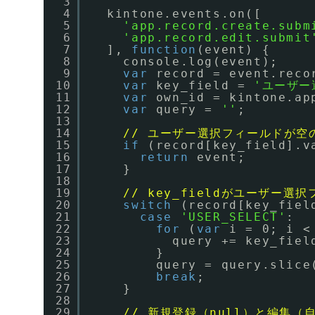
3
4
kintone.events.on([
5
'app.record.create.subm
6
'app.record.edit.submit
7
], 
function
(event) {
8
console.log(event);
9
var
record = event.reco
10
var
key_field = 
'ユーザー
11
var
own_id = kintone.ap
12
var
query = 
''
;
13
14
// ユーザー選択フィールドが空の
15
if
(record[key_field].v
16
return
event;
17
}
18
19
// key_fieldがユーザー選
20
switch
(record[key_fiel
21
case
'USER_SELECT'
:
22
for
(
var
i = 0; i <
23
query += key_fiel
24
}
25
query = query.slice
26
break
;
27
}
28
29
// 新規登録（null）と編集