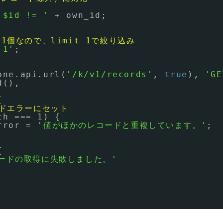
 $id != '
+ own_id;
1個なので、limit 1で絞り込み
 1'
;
one.api.url(
'/k/v1/records'
, 
true
), 
'GE
d(),
{
ルドエラーにセット
th === 1) {
rror = 
'値がほかのレコードと重複しています。'
;
{
ードの取得に失敗しました。'