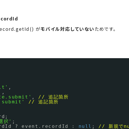
ecordId
ecord.getId() が
モバイル対応していない
ためです。
it'
,
'
,
te.submit'
, 
// 追記箇所
.submit'
// 追記箇所
rd;
選択'
;
rdId ? event.recordId : 
null
; 
// 新規で