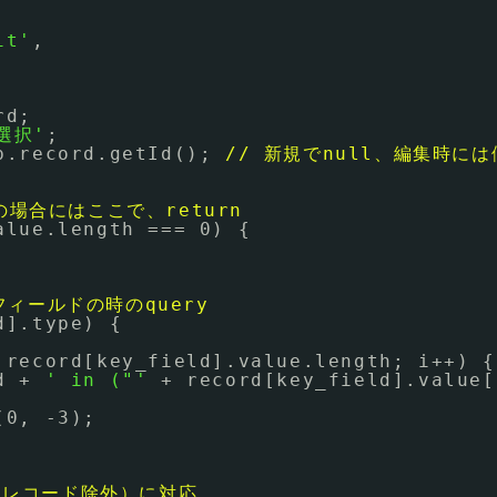
it'
,
'
rd;
選択'
;
p.record.getId(); 
// 新規でnull、編集時に
場合にはここで、return
alue.length === 0) {
択フィールドの時のquery
d].type) {
 record[key_field].value.length; i++) {
d + 
' in ("'
+ record[key_field].value[
(0, -3);
（自レコード除外）に対応