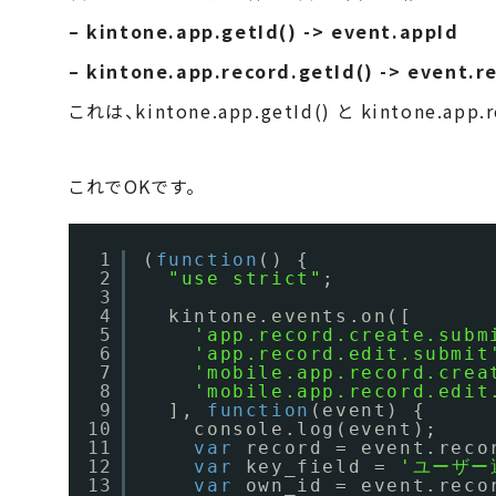
– kintone.app.getId() -> event.appId
– kintone.app.record.getId() -> event.r
これは、kintone.app.getId() と kintone.app.r
これでOKです。
1
(
function
() {
2
"use strict"
;
3
4
kintone.events.on([
5
'app.record.create.subm
6
'app.record.edit.submit
7
'mobile.app.record.crea
8
'mobile.app.record.edit
9
], 
function
(event) {
10
console.log(event);
11
var
record = event.reco
12
var
key_field = 
'ユーザー
13
var
own_id = event.reco