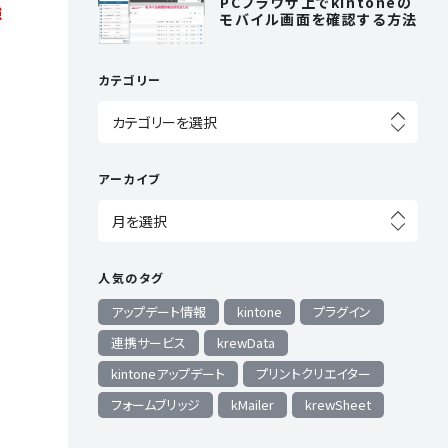
PCブラウザ上でkintoneの
強
モバイル画面を確認する方法
ト
カテゴリー
ー
アーカイブ
人気のタグ
ン
アップデート情報
kintone
プラグイン
連携サービス
krewData
kintoneアップデート
プリントクリエイター
フォームブリッジ
kMailer
krewSheet
レ