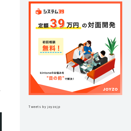
張
て
Tweets by joyzojp